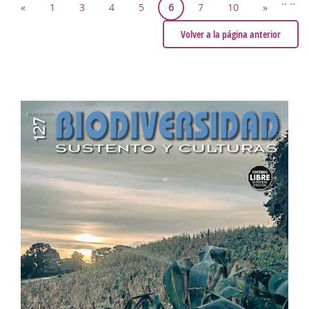
..
..
«
1
3
4
5
6
7
10
»
Volver a la página anterior