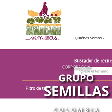
Quiénes Somos
Buscador de recur
CORPORACIÓN
GRUPO
SEMILLAS
Filtro de temas
COLOMBIA