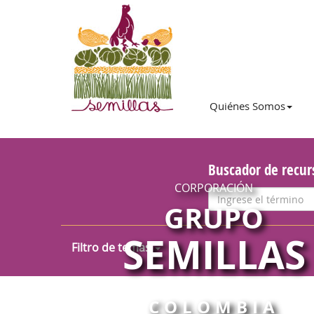
Quiénes Somos
Buscador de recur
CORPORACIÓN
GRUPO
SEMILLAS
Filtro de temas
COLOMBIA