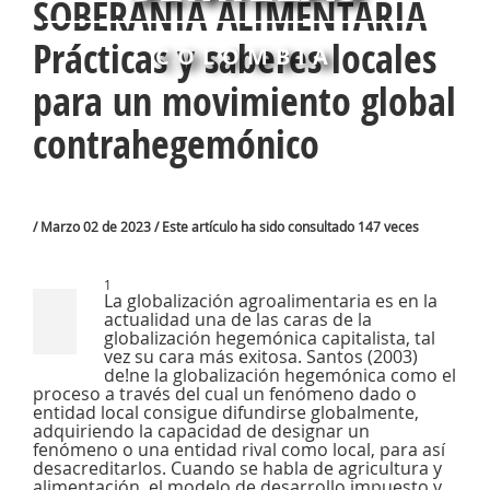
SOBERANÍA ALIMENTARIA
Prácticas y saberes locales
COLOMBIA
para un movimiento global
contrahegemónico
/ Marzo 02 de 2023 / Este artículo ha sido consultado 147 veces
1
La globalización agroalimentaria es en la
actualidad una de las caras de la
globalización hegemónica capitalista, tal
vez su cara más exitosa. Santos (2003)
de!ne la globalización hegemónica como el
proceso a través del cual un fenómeno dado o
entidad local consigue difundirse globalmente,
adquiriendo la capacidad de designar un
fenómeno o una entidad rival como local, para así
desacreditarlos. Cuando se habla de agricultura y
alimentación, el modelo de desarrollo impuesto y