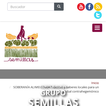
Nave
Inicio
CORPORACIÓN
SOBERANÍA ALIMENTARIA Prácticas y saberes locales para un
GRUPO
movimiento global contrahegemónico
SEMILLAS