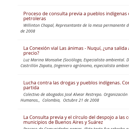
Proceso de consulta previa a pueblos indígena
petroleras
Willinton Chapal, Representante de la mesa permanente d
de 2008
La Conexión vial Las ánimas - Nuquí, ¿una salida a
precio?
Luz Marina Monsalve (Socióloga, Especialista ambiental. 
Castrillón Zapata, (Ingeniero agrónomo, especialista ambien
Lucha contra las drogas y pueblos indígenas. Con
partida
Colectivo de abogados José Alvear Restrepo. Organizació
Humanos.,
Colombia,
Octubre 21 de 2008
La Consulta previa y el círculo del despojo a la
municipios de Buenos Aires y Suárez
Proceso de Comunidades negras. (Este texto fue rehecho po