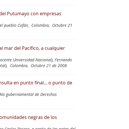
s del Putumayo con empresas
el pueblo Cofán,
Colombia,
Octubre 21
l mar del Pacífico, a cualquier
Docente Universidad Nacional), Fernando
tal),
Colombia,
Octubre 21 de 2008
sulta en punto final... o punto de
n No gubernamental de Derechos
s comunidades negras de los
r Carlos Rosero, a partir de las notas del