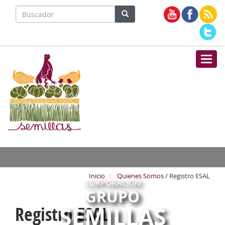
Nave
Inicio
Quienes Somos
/ Registro ESAL
CORPORACIÓN
GRUPO
SEMILLAS
Registro ESAL