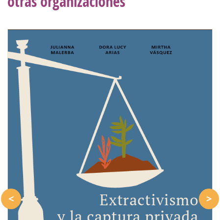
otras organizaciones
<
>