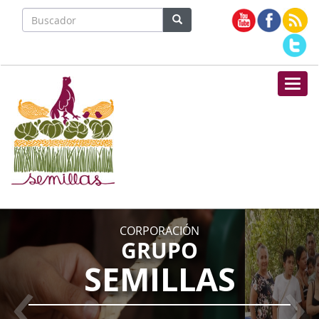
Nave
">
CORPORACIÓN
GRUPO
‹
›
SEMILLAS