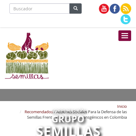
Nave
Inicio
CORPORACIÓN
Recomendados
/ Acciones Sociales Para la Defensa de las
GRUPO
Semillas Frente a los Cultivos Transgénicos en Colombia
SEMILLAS