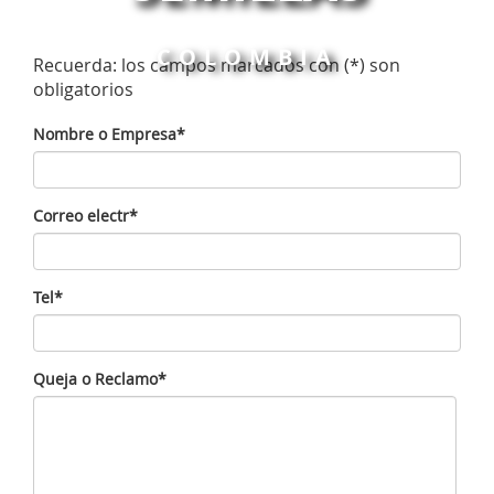
COLOMBIA
Recuerda: los campos marcados con (*) son
obligatorios
Nombre o Empresa*
Correo electr*
Tel*
Queja o Reclamo*