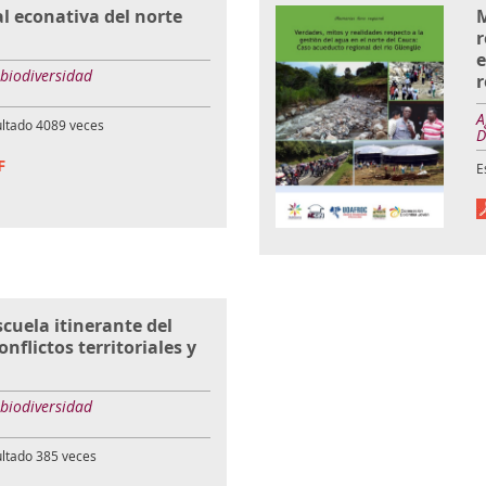
al econativa del norte
M
r
e
 biodiversidad
r
A
ultado
4089
veces
D
F
E
cuela itinerante del
nflictos territoriales y
 biodiversidad
ultado
385
veces