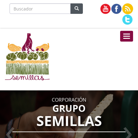
Nave
">
CORPORACIÓN
GRUPO
‹
›
SEMILLAS