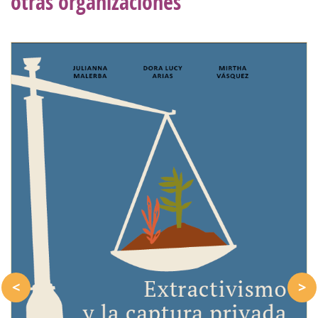
otras organizaciones
<
>