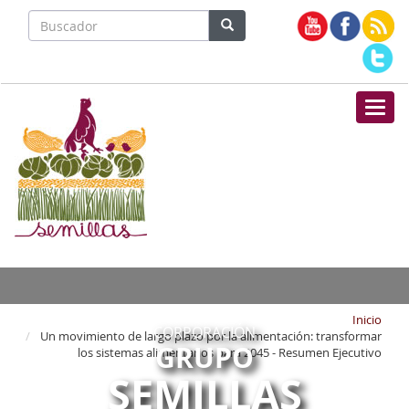
Nave
Inicio
CORPORACIÓN
Un movimiento de largo plazo por la alimentación: transformar
GRUPO
los sistemas alimentarios para 2045 - Resumen Ejecutivo
SEMILLAS