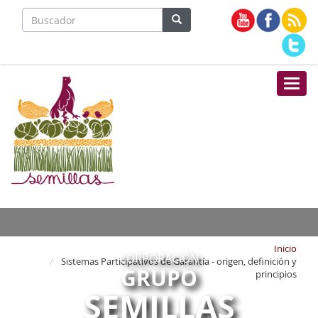
Nave
Inicio
CORPORACIÓN
Sistemas Participativos de Garantía - origen, definición y
GRUPO
principios
SEMILLAS