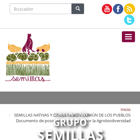
Nave
Inicio
CORPORACIÓN
SEMILLAS NATIVAS Y CRIOLLAS BIEN COMÚN DE LOS PUEBLOS
GRUPO
Documento de posición de la Alianza por la Agrobiodiversidad
SEMILLAS