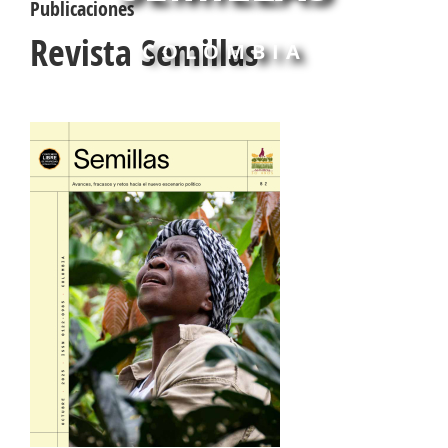
Publicaciones
Revista Semillas
COLOMBIA