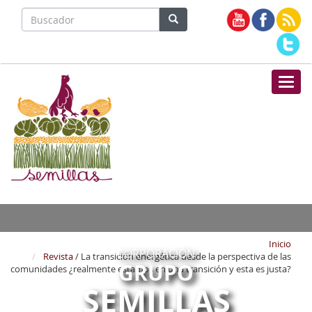
Nave
Inicio
CORPORACIÓN
Revista
/ La transición energética desde la perspectiva de las
GRUPO
comunidades ¿realmente estamos en una transición y esta es justa?
SEMILLAS