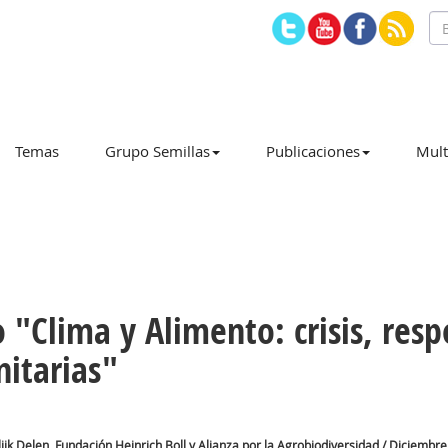
Temas
Grupo Semillas
Publicaciones
Mult
"Clima y Alimento: crisis, resp
itarias"
k Delen, Fundación Heinrich Boll y Alianza por la Agrobiodiversidad / Diciembre 