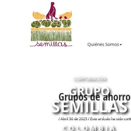
Quiénes Somos
CORPORACIÓN
GRUPO
Grupos de ahorro
SEMILLAS
/ Abril 30 de 2025 / Este artículo ha sido co
COLOMBIA