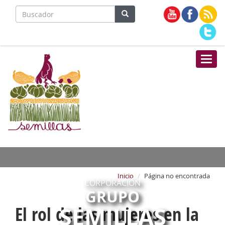
Nave
Inicio
Página no encontrada
CORPORACIÓN
GRUPO
SEMILLAS
El rol de las mujeres en la