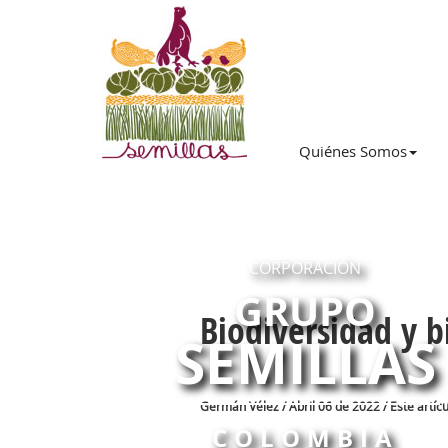
Quiénes Somos
CORPORACIÓN
GRUPO
Biodiversidad y b
SEMILLAS
Germán Vélez / Abril 06 de 2022 / Este artíc
COLOMBIA