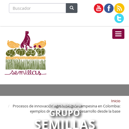
Nave
Inicio
CORPORACIÓN
Procesos de innovación agroecológica campesina en Colombia:
GRUPO
ejemplos de autogestión del desarrollo desde la base
SEMILLAS