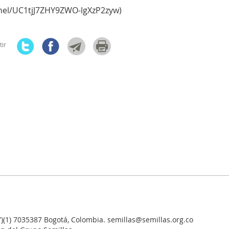
nel/UC1tjJ7ZHY9ZWO-lgXzP2zyw)
ir
7)(1) 7035387 Bogotá, Colombia. semillas@semillas.org.co