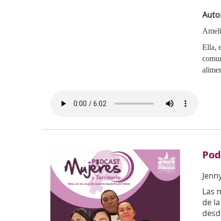
Auto
Ameli
Ella, 
comun
alime
Pod
Jenny
Las 
de la
desde