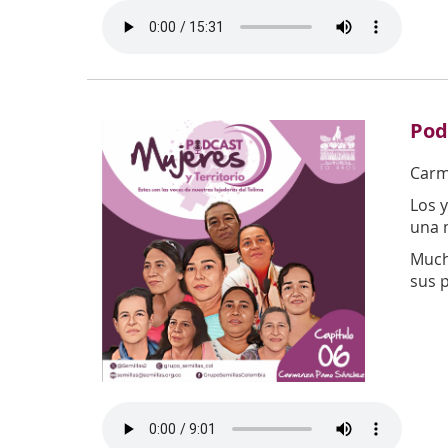
Pod
Carm
Los y
una m
Much
sus p