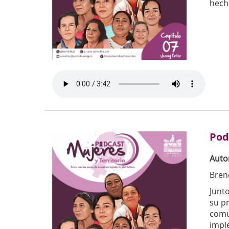
hech
Pod
Auto
Brene
Junto
su p
comun
impl