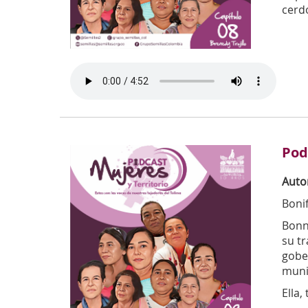
cerdo
Pod
Auto
Boni
Bonn
su tr
gobe
muni
Ella,