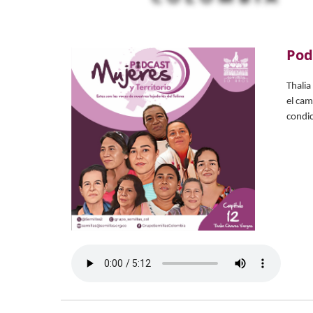
Pod
Thalia
el cam
condic