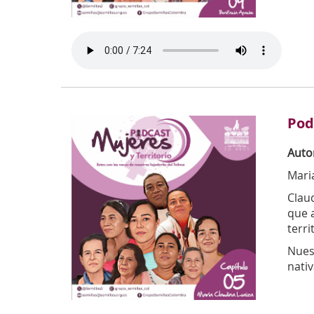
Pod
Auto
Mari
Claud
que 
terri
Nuest
nativ