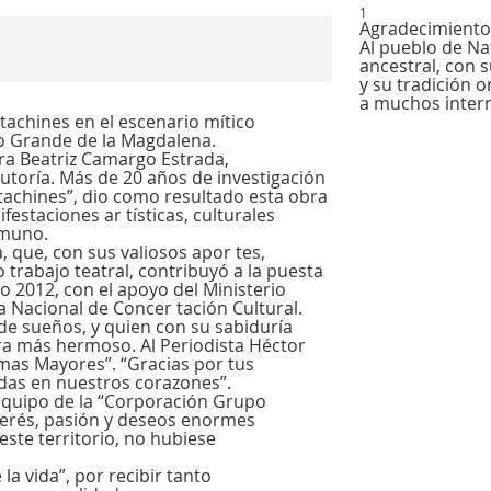
1
Agradecimiento
Al pueblo de Na
ancestral, con 
y su tradición 
a muchos inter
tachines en el escenario mítico
Río Grande de la Magdalena.
ra Beatriz Camargo Estrada,
utoría. Más de 20 años de investigación
tachines”, dio como resultado esta obra
festaciones ar tísticas, culturales
imuno.
 que, con sus valiosos apor tes,
o trabajo teatral, contribuyó a la puesta
o 2012, con el apoyo del Ministerio
a Nacional de Concer tación Cultural.
 de sueños, y quien con su sabiduría
ra más hermoso. Al Periodista Héctor
lumas Mayores”. “Gracias por tus
as en nuestros corazones”.
 equipo de la “Corporación Grupo
nterés, pasión y deseos enormes
este territorio, no hubiese
la vida”, por recibir tanto