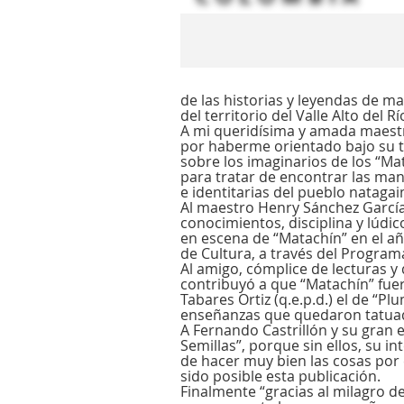
de las historias y leyendas de ma
del territorio del Valle Alto del 
A mi queridísima y amada maest
por haberme orientado bajo su t
sobre los imaginarios de los “Ma
para tratar de encontrar las mani
e identitarias del pueblo nataga
Al maestro Henry Sánchez García,
conocimientos, disciplina y lúdic
en escena de “Matachín” en el añ
de Cultura, a través del Program
Al amigo, cómplice de lecturas y
contribuyó a que “Matachín” fue
Tabares Ortiz (q.e.p.d.) el de “P
enseñanzas que quedaron tatuad
A Fernando Castrillón y su gran
Semillas”, porque sin ellos, su i
de hacer muy bien las cosas por 
sido posible esta publicación.
Finalmente “gracias al milagro de 