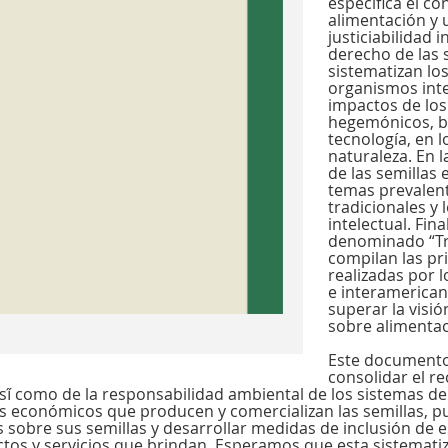
especifica el co
alimentación y 
justiciabilidad i
derecho de las s
sistematizan los
organismos inte
impactos de los
hegemónicos, ba
tecnología, en 
naturaleza. En 
de las semillas 
temas prevalent
tradicionales y
intelectual. Fin
denominado “Tr
compilan las p
realizadas por 
e interamerica
superar la visió
sobre alimentac
Este documento 
consolidar el r
í́ como de la responsabilidad ambiental de los sistemas de
s económicos que producen y comercializan las semillas, pu
sobre sus semillas y desarrollar medidas de inclusión de e
os y servicios que brindan. Esperamos que esta sistematiz