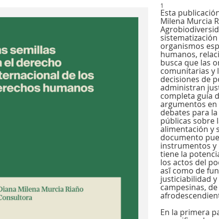
1
Esta publicació
Milena Murcia Ri
Agrobiodiversid
sistematizació
organismos esp
humanos, relaci
busca que las o
comunitarias y 
decisiones de po
administran jus
completa guía d
argumentos en es
debates para la
públicas sobre l
alimentación y s
documento pued
instrumentos y 
tiene la potenci
los actos del p
así́ como de fun
justiciabilidad 
campesinas, de 
afrodescendient
En la primera pa