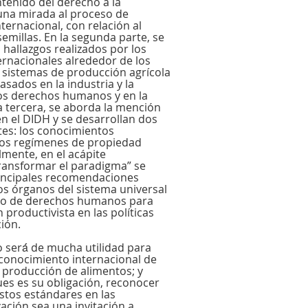
ntenido del derecho a la
una mirada al proceso de
nternacional, con relación al
emillas. En la segunda parte, se
 hallazgos realizados por los
rnacionales alrededor de los
 sistemas de producción agrícola
sados en la industria y la
los derechos humanos y en la
la tercera, se aborda la mención
en el DIDH y se desarrollan dos
es: los conocimientos
 los regímenes de propiedad
almente, en el acápite
ansformar el paradigma” se
rincipales recomendaciones
los órganos del sistema universal
no de derechos humanos para
n productivista en las políticas
ión.
será́ de mucha utilidad para
econocimiento internacional de
 producción de alimentos; y
es es su obligación, reconocer
stos estándares en las
ación sea una invitación a