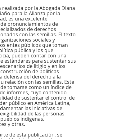
n realizada por la Abogada Diana
año para la Alianza por la
ad, es una excelente
n de pronunciamientos de
ecializados de derechos
onados con las semillas. El texto
rganizaciones sociales y
los entes públicos que toman
lítica pública y los que
ticia, pueden contar con una
e estándares para sustentar sus
cenarios de litigio y en los
 construcción de políticas
a defensa del derecho a la
u relación con las semillas. Este
e tomarse como un índice de
de informes, cuyo contenido
alidad de sustentar el control de
oder público en América Latina,
damentar las iniciativas de
y exigibilidad de las personas
pueblos indígenas,
es y otras.
rte de esta publicación, se