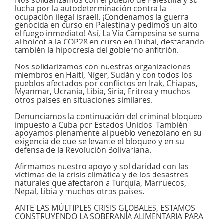
Nos solidarizamos con el pueblo de Palestina y su
lucha por la autodeterminación contra la
ocupación ilegal israelí. ¡Condenamos la guerra
genocida en curso en Palestina y pedimos un alto
el fuego inmediato! Así, La Vía Campesina se suma
al boicot a la COP28 en curso en Dubai, destacando
también la hipocresía del gobierno anfitrión.
Nos solidarizamos con nuestras organizaciones
miembros en Haití, Níger, Sudán y con todos los
pueblos afectados por conflictos en Irak, Chiapas,
Myanmar, Ucrania, Libia, Siria, Eritrea y muchos
otros países en situaciones similares.
Denunciamos la continuación del criminal bloqueo
impuesto a Cuba por Estados Unidos. También
apoyamos plenamente al pueblo venezolano en su
exigencia de que se levante el bloqueo y en su
defensa de la Revolución Bolivariana.
Afirmamos nuestro apoyo y solidaridad con las
víctimas de la crisis climática y de los desastres
naturales que afectaron a Turquía, Marruecos,
Nepal, Libia y muchos otros países.
ANTE LAS MÚLTIPLES CRISIS GLOBALES, ESTAMOS
CONSTRUYENDO LA SOBERANÍA ALIMENTARIA PARA