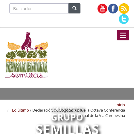
Nave
Inicio
CORPORACIÓN
Lo último
/ Declaración de Bogotá: Así fue la Octava Conferencia
GRUPO
Internacional de la Vía Campesina
SEMILLAS