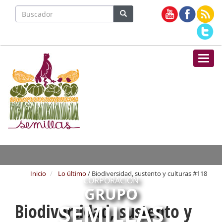
Nave
Inicio
Lo último
/ Biodiversidad, sustento y culturas #118
CORPORACIÓN
GRUPO
SEMILLAS
Biodiversidad, sustento y