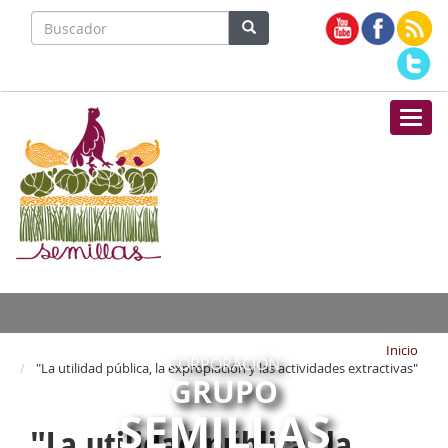
Nave
Inicio
CORPORACIÓN
"La utilidad pública, la expropiación y las actividades extractivas"
GRUPO
SEMILLAS
"La utilidad pública, la