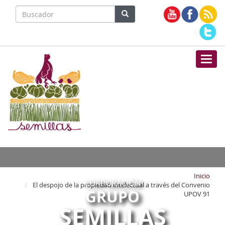
Nave
Inicio
CORPORACIÓN
El despojo de la propiedad intelectual a través del Convenio
GRUPO
UPOV 91
SEMILLAS