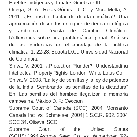
Pueblos Indígenas y Tribales.Ginebra: OIT.
Ortega, G. A.; Rojas-Gómez, J. C. y Mora-Motta, A.
2011. ¿Es posible hablar de deuda climática?: Una
aproximación desde los enfoques de deuda ecológica
y ambiental. Revista de Cambio Climático:
Reflexiones sobre una problemática global: Análisis
de las tendencias en el abordaje de la política
climática. 1. 22-28. Bogotá D.C.: Universidad Nacional
de Colombia.
Shiva, V. 2001. ¿Protect or Plunder?: Understanding
Intellectual Property Rights. London: White Lotus Co.
Shiva, V. 2008. “La ley de semillas y la ley de patentes
de la India: Sembrando las semillas de la dictadura”
En: Las semillas del hambre: ilegalizar la memoria
campesina. México D. F.: Ceccam.
Supreme Court of Canada (SCC). 2004. Monsanto
Canada Inc. vs. Schmeiser [2004] 1 S.C.R. 902, 2004
SCC 34. Ottawa: SCC.
Supreme Court of the United States
(SCUS).1994.Asgrow Seed Co. vs. Winterboer (92-