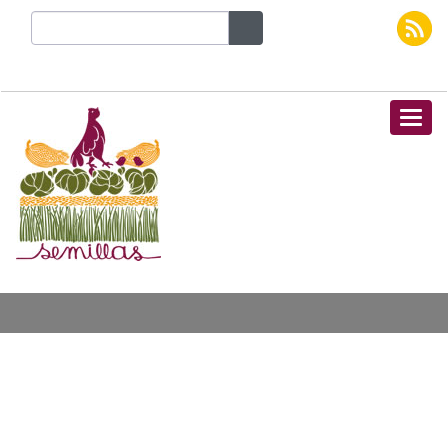
Naveg
Inicio
Página no encontrada
CORPORACIÓN
GRUPO
No se encontraron items
SEMILLAS